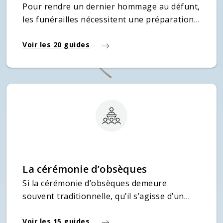
Pour rendre un dernier hommage au défunt,
les funérailles nécessitent une préparation
importante, pour laquelle il est possible de
se laisser guider. En amont du choix du
Voir les 20 guides
cercueil et d’une éventuelle urne,
notamment auprès des pompes funèbres,
les derniers soins sont donnés au défunt
pour le laisser partir dans les meilleures
conditions.
La cérémonie d’obsèques
Si la cérémonie d’obsèques demeure
souvent traditionnelle, qu’il s’agisse d’un
enterrement ou d’une crémation, elle
implique de respecter des rites propres à la
Voir les 15 guides