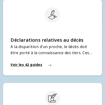
Déclarations relatives au décès
A la disparition d’un proche, le décès doit
être porté à la connaissance des tiers. Ces
démarches peuvent être volontaires,
notamment dans le cadre d’un avis de décès,
Voir les 42 guides
mais d’autres formalités apparaissent
obligatoires pour faire état de la situation
auprès des différentes institutions et
organismes.