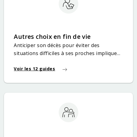
Autres choix en fin de vie
Anticiper son décès pour éviter des
situations difficiles à ses proches implique
d’effectuer d’autres choix importants. Ces
choix peuvent concerner tant les directives
Voir les 12 guides
de fin de vie que le don d’organe mais aussi
l’organisation des funérailles.