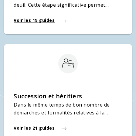
deuil. Cette étape significative permet
d’avancer vers la compréhension et
l’acceptation de la disparition d’un proche,
Voir les 19 guides
après avoir adressé le plus souvent des
faire-part de remerciements aux
condoléances et présences aux funérailles.
Succession et héritiers
Dans le même temps de bon nombre de
démarches et formalités relatives à la
situation de la personne décédée, la
succession est souvent envisagée auprès
Voir les 21 guides