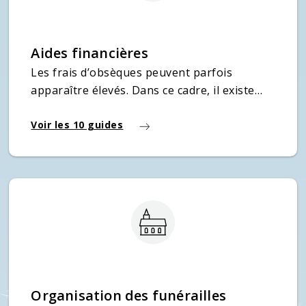
Aides financières
Les frais d’obsèques peuvent parfois
apparaître élevés. Dans ce cadre, il existe
plusieurs aides financières pour aider les
familles à financer les funérailles du défunt.
Voir les 10 guides
Organisation des funérailles