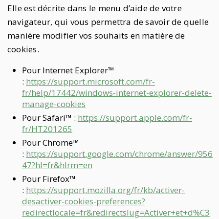
Elle est décrite dans le menu d’aide de votre
navigateur, qui vous permettra de savoir de quelle
manière modifier vos souhaits en matière de
cookies.
Pour Internet Explorer™
:
https://support.microsoft.com/fr-
fr/help/17442/windows-internet-explorer-delete-
manage-cookies
Pour Safari™ :
https://support.apple.com/fr-
fr/HT201265
Pour Chrome™
:
https://support.google.com/chrome/answer/956
47?hl=fr&hlrm=en
Pour Firefox™
:
https://support.mozilla.org/fr/kb/activer-
desactiver-cookies-preferences?
redirectlocale=fr&redirectslug=Activer+et+d%C3