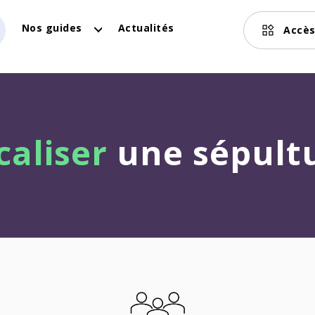
Nos guides
Actualités
Accès
caliser
une sépult