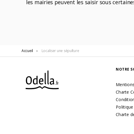
les mairies peuvent les saisir sous certain
Accueil
›
Localiser
une sépulture
NOTRE S
Mentions
Charte C
Condition
Politique
Charte d