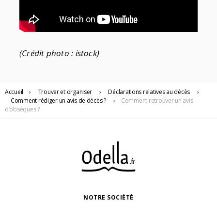
(Crédit photo : istock)
Accueil
›
Trouver
et organiser
›
Déclarations relatives au décès
›
Comment rédiger un avis de décès ?
›
Comment retrouver un avis
d’obsèques ?
NOTRE SOCIÉTÉ