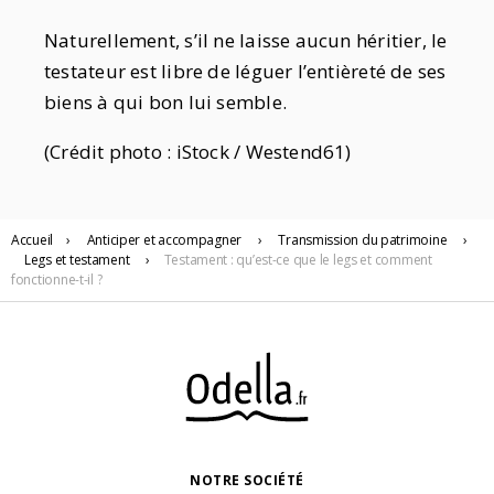
Naturellement, s’il ne laisse aucun héritier, le
testateur est libre de léguer l’entièreté de ses
biens à qui bon lui semble.
(Crédit photo : iStock / Westend61)
Accueil
›
Anticiper
et accompagner
›
Transmission du patrimoine
›
Legs et testament
›
Testament : qu’est-ce que le legs et comment
fonctionne-t-il ?
NOTRE SOCIÉTÉ