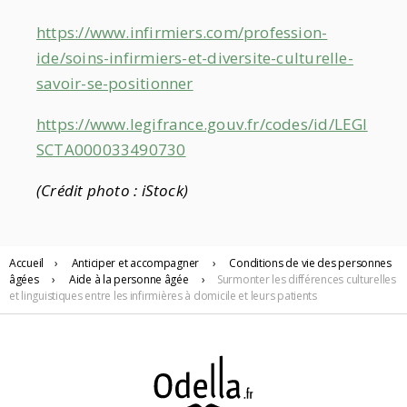
https://www.infirmiers.com/profession-
ide/soins-infirmiers-et-diversite-culturelle-
savoir-se-positionner
https://www.legifrance.gouv.fr/codes/id/LEGI
SCTA000033490730
(Crédit photo : iStock)
Accueil
›
Anticiper
et accompagner
›
Conditions de vie des personnes
âgées
›
Aide à la personne âgée
›
Surmonter les différences culturelles
et linguistiques entre les infirmières à domicile et leurs patients