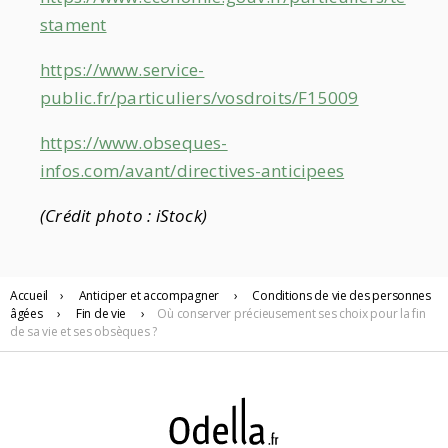
stament
https://www.service-
public.fr/particuliers/vosdroits/F15009
https://www.obseques-
infos.com/avant/directives-anticipees
(Crédit photo : iStock)
Accueil
›
Anticiper
et accompagner
›
Conditions de vie des personnes
âgées
›
Fin de vie
›
Où conserver précieusement ses choix pour la fin
de sa vie et ses obsèques ?