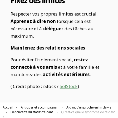
Fixez des limites
Respecter vos propres limites est crucial.
Apprenez à dire non
lorsque cela est
nécessaire et à
déléguer
des tâches au
maximum.
Maintenez des relations sociales
Pour éviter l’isolement social,
restez
connecté à vos amis
et à votre famille et
maintenez des
activités extérieures
.
( Crédit photo : iStock /
SolStock
)
Accueil
›
Anticiper
et accompagner
›
Aidant d’un proche en fin de vie
›
Découverte du statut d’aidant
›
Qu’est-ce que le syndrome de l’aidant
?