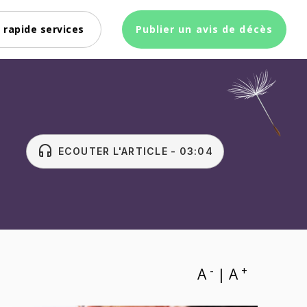
 rapide services
Publier un avis de décès
headset
ECOUTER L'ARTICLE - 03:04
-
+
A
|
A