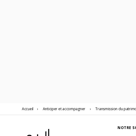
Accueil
›
Anticiper
et accompagner
›
Transmission du patrim
NOTRE S