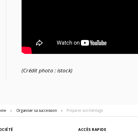
(Crédit photo : istock)
oine
›
Organiser sa succession
›
Préparer son héritage
OCIÉTÉ
ACCÈS RAPIDE