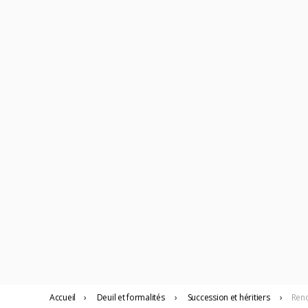
Accueil
›
Deuil
et formalités
›
Succession et héritiers
›
Reno