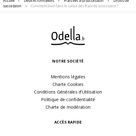
Accueil
›
Deuil
et formalités
›
Frais liés à la succession
›
Droits de
succession
›
Comment bien faire le calcul des frais de succession ?
NOTRE SOCIÉTÉ
Mentions légales
Charte Cookies
Conditions Générales d’Utilisation
Politique de confidentialité
Charte de modération
ACCÈS RAPIDE