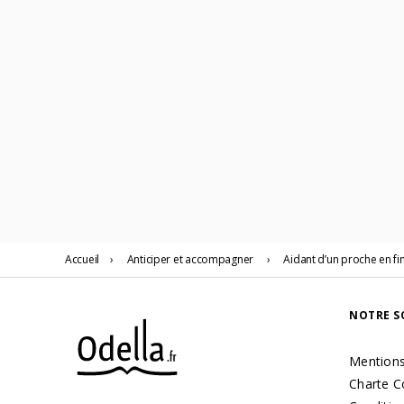
Accueil
›
Anticiper
et accompagner
›
Aidant d’un proche en fin
NOTRE S
Mentions
Charte C