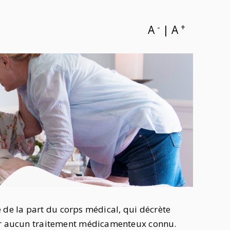
-
+
A
|
A
lle de la part du corps médical, qui décrète
par aucun traitement médicamenteux connu.