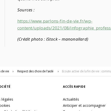
Sources :
https://www.parlons-fin-de-vie.fr/wp-
content/uploads/2021/08/infographie_profess
(Crédit photo : iStock – manonallard)
 de vie
›
Respect des choix de l’aidé
›
Ecoute active de la fin de vie : co
OCIÉTÉ
ACCÈS RAPIDE
 légales
Actualités
ookies
Anticiper et accompagner