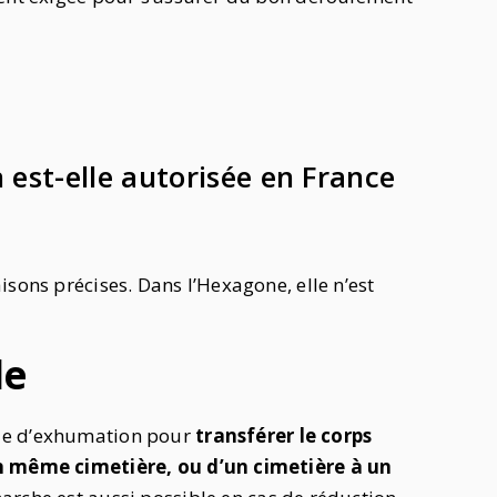
 est-elle autorisée en France
sons précises. Dans l’Hexagone, elle n’est
le
nde d’exhumation pour
transférer le corps
un même cimetière, ou d’un cimetière à un