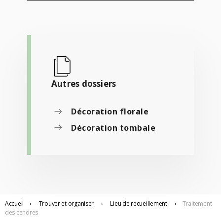
Autres dossiers
Décoration florale
Décoration tombale
Accueil
›
Trouver
et organiser
›
Lieu de recueillement
›
Traitement
des cendres