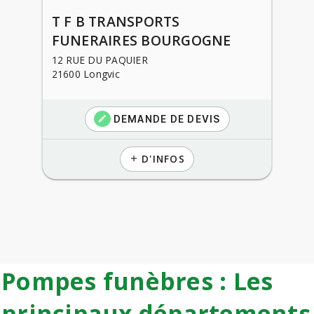
T F B TRANSPORTS
FUNERAIRES BOURGOGNE
12 RUE DU PAQUIER
21600 Longvic
DEMANDE DE DEVIS
create
D'INFOS
add
Pompes funèbres : Les
principaux départements