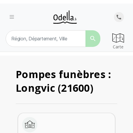
search
Carte
Pompes funèbres :
Longvic (21600)