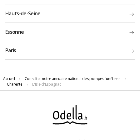
Hauts-de-Seine
Essonne
Paris
Accueil
›
Consulter notre annuaire national des pompes funèbres
›
Charente
›
L'Isle-d'Espagnac