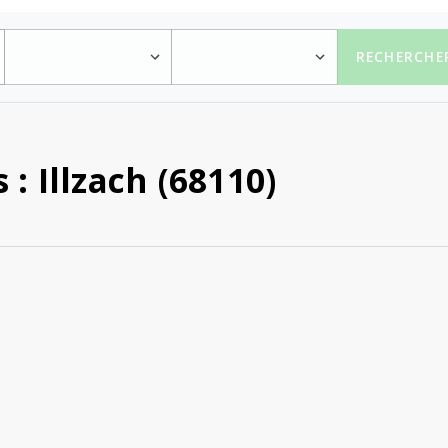
RECHERCHE
: Illzach (68110)