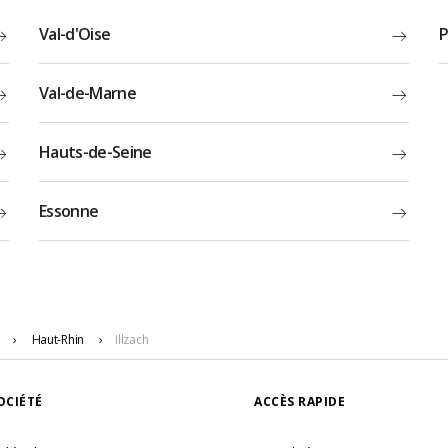
Val-d'Oise
P
Val-de-Marne
Hauts-de-Seine
Essonne
›
Haut-Rhin
›
Illzach
OCIÉTÉ
ACCÈS RAPIDE