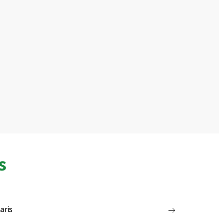
s
aris