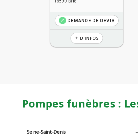
16590 Brie
DEMANDE DE DEVIS
create
D'INFOS
add
Pompes funèbres : Le
Seine-Saint-Denis