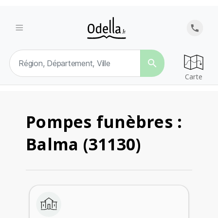
search
Carte
Pompes funèbres :
Balma (31130)