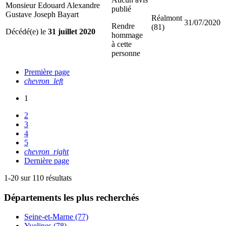
Monsieur Edouard Alexandre
publié
Gustave Joseph Bayart
Réalmont
31/07/2020
Rendre
(81)
Décédé(e) le
31 juillet 2020
hommage
à cette
personne
Première page
chevron_left
1
2
3
4
5
chevron_right
Dernière page
1-20 sur 110 résultats
Départements
les plus recherchés
Seine-et-Marne (77)
Yvelines (78)