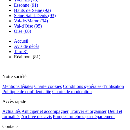
Essonne (91)
Hauts-de-Seine (92)
Seine-Saint-Denis (93)
Val-de-Marne (94)
Val-d'Oise (95)
Oise (60)
Accueil
Avis de décès
Tarn 81
Réalmont (81)
Notre société
Mentions légales
Charte-cookies
Conditions générales d’utilisation
Politique de confidentialité
Charte de modération
Accès rapide
Actualités
Anticiper et accompagner
Trouver et organiser
Deuil et
formalités
Archive des avis
Pompes funèbres par département
Contacts