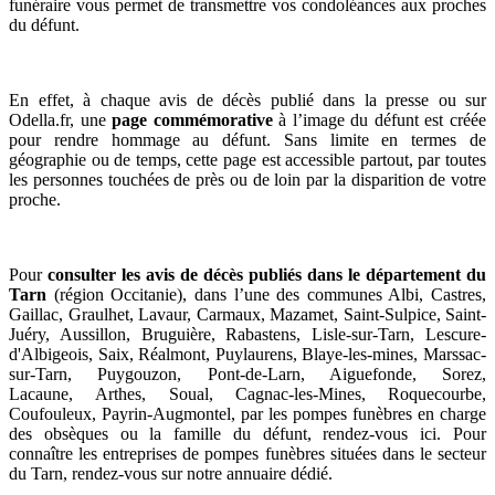
funéraire vous permet de transmettre vos condoléances aux proches
du défunt.
E
n effet, à chaque avis de décès publié dans la presse ou sur
Odella.fr, une
page commémorative
à l’image du défunt est créée
pour rendre hommage au défunt. Sans limite en termes de
géographie ou de temps, cette page est accessible partout, par toutes
les personnes touchées de près ou de loin par la disparition de votre
proche.
Pour
consulter les avis de décès publiés dans le département du
Tarn
(région Occitanie), dans l’une des communes Albi, Castres,
Gaillac, Graulhet, Lavaur, Carmaux, Mazamet, Saint-Sulpice, Saint-
Juéry, Aussillon, Bruguière, Rabastens, Lisle-sur-Tarn, Lescure-
d'Albigeois, Saix, Réalmont, Puylaurens, Blaye-les-mines, Marssac-
sur-Tarn, Puygouzon, Pont-de-Larn, Aiguefonde, Sorez,
Lacaune, Arthes, Soual, Cagnac-les-Mines, Roquecourbe,
Coufouleux, Payrin-Augmontel, par les pompes funèbres en charge
des obsèques ou la famille du défunt, rendez-vous ici. Pour
connaître les entreprises de pompes funèbres situées dans le secteur
du Tarn, rendez-vous sur notre annuaire dédié.