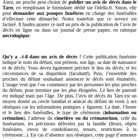
Ainsi, un proche peut choisir de
publier un avis de décès dans le
Tarn
, en remplissant le formulaire dédié sur Odella.fr. Sinon, elle
peut
demander aux pompes funèbres
en charge des funérailles
d’effectuer cette démarche. Notez toutefois que ce service est
facturé. Il faudra ajouter ce tarif au prix de la publication de l’avis de
décès en ligne ou dans un journal de presse papier, en rubrique
nécrologique
.
Qu’y a –t-il dans un avis de décès
? Cette publication funéraire
indique le nom du défunt, son prénom, son âge, sa date de naissance
et de décès. Vous devez également préciser le lieu du décès, et les
circonstances de sa disparition (facultatif). Puis, l’ensemble des
proches du défunt souhaitant annoncer le décès sont énumérés.
L'usage veut que l’on commence par les personnes les plus proches
du défunt, pour terminer par les plus éloignées. Le lien de parenté
est indiqué mais pas l’âge. De plus, l’avis de décès du Tarn est un
moyen donné au cercle familial et amical du défunt de venir à ses
obsèques car les informations pratiques y figurent. La date, l’heure
et le lieu des funérailles, le type de cérémonie (
inhumation ou
crémation
), l’adresse du
cimetière ou du crématorium
, celle du
funérarium, les précisions délivrées par la famille (fleurs, objets
funéraires, envoi de condoléances, tenues, restrictions à la
cérémonie...). En cas d’absence aux obsèques, cette page d’annonce