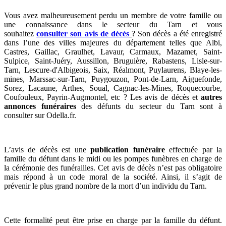
Vous avez malheureusement perdu un membre de votre famille ou
une connaissance dans le secteur du Tarn et vous
souhaitez
consulter son avis de décès
? Son décès a été enregistré
dans l’une des villes majeures du département telles que Albi,
Castres, Gaillac, Graulhet, Lavaur, Carmaux, Mazamet, Saint-
Sulpice, Saint-Juéry, Aussillon, Bruguière, Rabastens, Lisle-sur-
Tarn, Lescure-d'Albigeois, Saix, Réalmont, Puylaurens, Blaye-les-
mines, Marssac-sur-Tarn, Puygouzon, Pont-de-Larn, Aiguefonde,
Sorez, Lacaune, Arthes, Soual, Cagnac-les-Mines, Roquecourbe,
Coufouleux, Payrin-Augmontel, etc ? Les avis de décès et
autres
annonces funéraires
des défunts du secteur du Tarn sont à
consulter sur Odella.fr.
L’avis de décès est une
publication funéraire
effectuée par la
famille du défunt dans le midi ou les pompes funèbres en charge de
la cérémonie des funérailles. Cet avis de décès n’est pas obligatoire
mais répond à un code moral de la société. Ainsi, il s’agit de
prévenir le plus grand nombre de la mort d’un individu du Tarn.
Cette formalité peut être prise en charge par la famille du défunt.