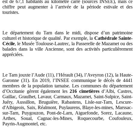
est de 67,1 habitants au kilomètre carré (sources INSEE), mais ce
chiffre peut augmenter à l’arrivée de la période estivale et des
touristes.
Le département du Tarn dans le midi, dispose d’un patrimoine
culturel et historique de qualité. Par exemple, la
Cathédrale Sainte-
Cécile
, le Musée Toulouse-Lautrec, la Passerelle de Mazamet ou des
balades dans la ville Ancienne, sont des activités particulièrement
appréciées.
Le Tarn jouxte l’Aude (11), l’Hérault (34), l’Aveyron (12), la Haute-
Garonne (31). En 2019, l’INSEE communique le décès de 4441
membres de la population tarnaise. Les communes du département
d’Occitanie gèrent également les
216 cimetières
d’Albi, Castres,
Gaillac, Graulhet, Lavaur, Carmaux, Mazamet, Saint-Sulpice, Saint-
Juéry, Aussillon, Bruguière, Rabastens, Lisle-sur-Tarn, Lescure-
d'Albigeois, Saix, Réalmont, Puylaurens, Blaye-les-mines, Marssac-
sur-Tarn, Puygouzon, Pont-de-Larn, Aiguefonde, Sorez, Lacaune,
Arthes, Soual, Cagnac-les-Mines, Roquecourbe, Coufouleux,
Payrin-Augmontel, etc.