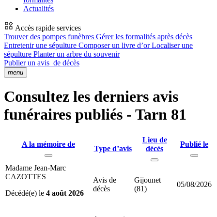
Actualités
Accès rapide services
Trouver des pompes funèbres
Gérer les formalités après décès
Entretenir une sépulture
Composer un livre d’or
Localiser une
sépulture
Planter un arbre du souvenir
Publier un avis
de décès
menu
Consultez les derniers avis
funéraires publiés - Tarn 81
Lieu de
A la mémoire de
Publié le
Type d’avis
décès
Madame Jean-Marc
CAZOTTES
Avis de
Gijounet
05/08/2026
décès
(81)
Décédé(e) le
4 août 2026