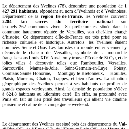
Le département des Yvelines (78), dénombre une population de
1
427 291 habitants
, répondant au nom d’Yvelinois et d’Yvelinoises.
Département de la
région Ile-de-France
, les Yvelines couvrent
2284
km carrés du territoire national
sur
lesquels
262
communes vivent. Sa préfecture est située dans la
commune hautement réputée de Versailles, son chef-lieu chargé
d’histoire. Ce département d'Île-de-France est très prisé pour sa
richesse culturelle et historique. Autrefois, les Yvelines étaient
nommées
Seine-et-Oise. Les touristes du monde entier viennent y
découvrir le château de Versailles, symbole de la monarchie
française sous Louis XIV. Aussi, on y trouve l’Ecole de St Cyr, et de
jolies villes à découvrir telles que Rambouillet, Versailles,
Sartrouville, Mantes-la-Jolie, Saint-Germain-en-Laye, Poissy,
Conflans-Sainte-Honorine, Montigny-le-Bretonneux, Houilles,
Plaisir, Mureaux, Chatou, Trappes, et bien d’autres. La situation
géographique des Yvelines permet à ses habitants de profiter de
grands espaces verdoyants. Ainsi, la densité de population
s’élève
à
624,8 habitants au kilomètre carré. En effet, sa proximité avec
Paris en fait un lieu prisé des travailleurs qui allient vie citadine
parisienne et calme de la campagne le weekend.
Le département des Yvelines est situé près des départements du
Val-