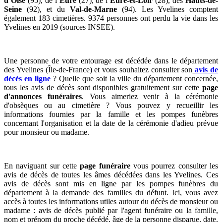
d’Oise
(95), de l’
Eure
(27), de l’
Eure-et-Loir
(28), des
Hauts-de-
Seine
(92), et du
Val-de-Marne
(94).
Les Yvelines comptent
également 183 cimetières.
9374
personnes ont perdu la vie dans les
Yvelines en 2019 (sources INSEE).
Une personne de votre entourage est décédée dans le département
des Yvelines (Île-de-France) et vous souhaitez consulter son
avis de
décès en ligne
? Quelle que soit la ville du département concernée,
tous les avis de décès sont disponibles gratuitement sur cette
page
d'annonces funéraires
. Vous aimeriez venir à la cérémonie
d'obsèques ou au cimetière ? Vous pouvez y recueillir les
informations fournies par la famille et les pompes funèbres
concernant l'organisation et la date de la cérémonie d'adieu prévue
pour monsieur ou madame.
En naviguant sur cette
page funéraire
vous pourrez consulter les
avis de décès de toutes les âmes décédées dans les Yvelines. Ces
avis de décès sont mis en ligne par les pompes funèbres du
département à la demande des familles du défunt. Ici, vous avez
accès à toutes les informations utiles autour du décès de monsieur ou
madame : avis de décès publié par l'agent funéraire ou la famille,
nom et prénom du proche décédé, âge de la personne disparue, date,