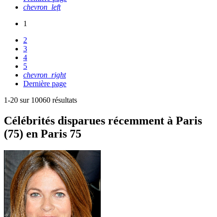
chevron_left
1
2
3
4
5
chevron_right
Dernière page
1-20 sur 10060 résultats
Célébrités
disparues récemment à Paris
(75) en Paris 75