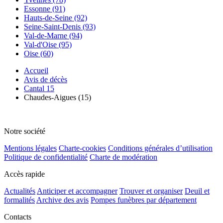
Essonne (91)
Hauts-de-Seine (92)
Seine-Saint-Denis (93)
Val-de-Marne (94)
Val-d'Oise (95)
Oise (60)
Accueil
Avis de décès
Cantal 15
Chaudes-Aigues (15)
Notre société
Mentions légales
Charte-cookies
Conditions générales d’utilisation
Politique de confidentialité
Charte de modération
Accès rapide
Actualités
Anticiper et accompagner
Trouver et organiser
Deuil et
formalités
Archive des avis
Pompes funèbres par département
Contacts