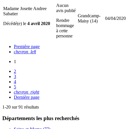
Aucun
Madame Josette Andree
avis publié
Sabatier
Grandcamp-
04/04/2020
Rendre
Maisy (14)
Décédé(e) le
4 avril 2020
hommage
à cette
personne
Première page
chevron_left
1
2
3
4
5
chevron_right
Dernière page
1-20 sur 91 résultats
Départements
les plus recherchés