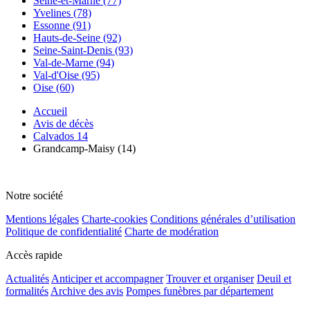
Seine-et-Marne (77)
Yvelines (78)
Essonne (91)
Hauts-de-Seine (92)
Seine-Saint-Denis (93)
Val-de-Marne (94)
Val-d'Oise (95)
Oise (60)
Accueil
Avis de décès
Calvados 14
Grandcamp-Maisy (14)
Notre société
Mentions légales
Charte-cookies
Conditions générales d’utilisation
Politique de confidentialité
Charte de modération
Accès rapide
Actualités
Anticiper et accompagner
Trouver et organiser
Deuil et
formalités
Archive des avis
Pompes funèbres par département