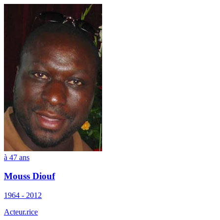
à 47 ans
Mouss Diouf
1964 - 2012
Acteur.rice