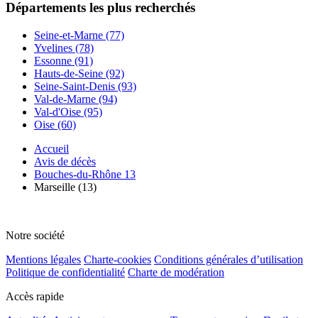
Départements
les plus recherchés
Seine-et-Marne (77)
Yvelines (78)
Essonne (91)
Hauts-de-Seine (92)
Seine-Saint-Denis (93)
Val-de-Marne (94)
Val-d'Oise (95)
Oise (60)
Accueil
Avis de décès
Bouches-du-Rhône 13
Marseille (13)
Notre société
Mentions légales
Charte-cookies
Conditions générales d’utilisation
Politique de confidentialité
Charte de modération
Accès rapide