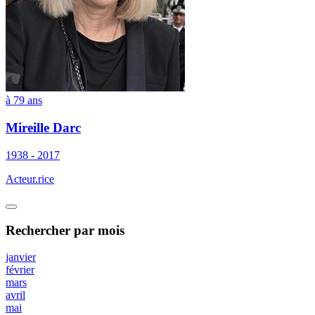
à 79 ans
Mireille Darc
1938 - 2017
Acteur.rice
Rechercher
par mois
janvier
février
mars
avril
mai