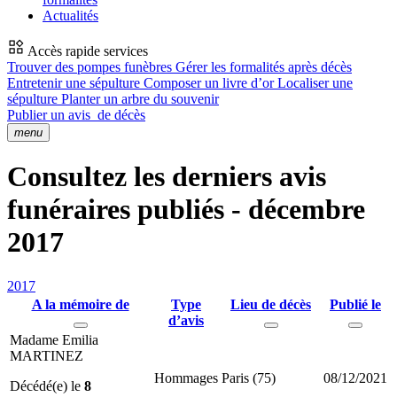
Actualités
Accès rapide services
Trouver des pompes funèbres
Gérer les formalités après décès
Entretenir une sépulture
Composer un livre d’or
Localiser une
sépulture
Planter un arbre du souvenir
Publier un avis
de décès
menu
Consultez les derniers avis
funéraires publiés - décembre
2017
2017
A la mémoire de
Type
Lieu de décès
Publié le
d’avis
Madame Emilia
MARTINEZ
Hommages
Paris (75)
08/12/2021
Décédé(e) le
8