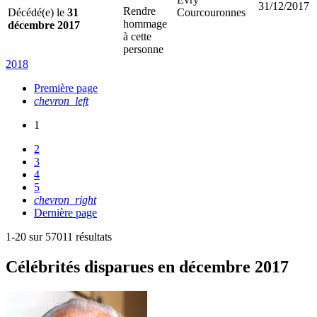
31/12/2017
Rendre
Décédé(e) le
31
Courcouronnes
hommage
décembre 2017
à cette
personne
2018
Première page
chevron_left
1
2
3
4
5
chevron_right
Dernière page
1-20 sur 57011 résultats
Célébrités
disparues en décembre 2017