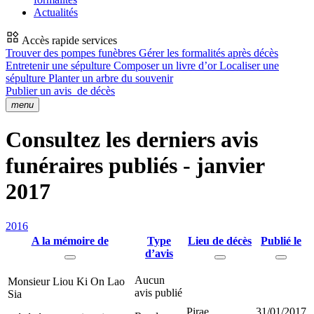
Actualités
Accès rapide services
Trouver des pompes funèbres
Gérer les formalités après décès
Entretenir une sépulture
Composer un livre d’or
Localiser une
sépulture
Planter un arbre du souvenir
Publier un avis
de décès
menu
Consultez les derniers avis
funéraires publiés - janvier
2017
2016
A la mémoire de
Type
Lieu de décès
Publié le
d’avis
Aucun
Monsieur Liou Ki On Lao
avis publié
Sia
Pirae
31/01/2017