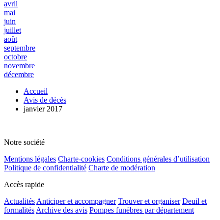
avril
mai
juin
juillet
août
septembre
octobre
novembre
décembre
Accueil
Avis de décès
janvier 2017
Notre société
Mentions légales
Charte-cookies
Conditions générales d’utilisation
Politique de confidentialité
Charte de modération
Accès rapide
Actualités
Anticiper et accompagner
Trouver et organiser
Deuil et
formalités
Archive des avis
Pompes funèbres par département