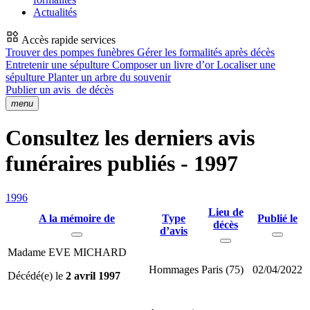
Actualités
Accès rapide services
Trouver des pompes funèbres
Gérer les formalités après décès
Entretenir une sépulture
Composer un livre d’or
Localiser une
sépulture
Planter un arbre du souvenir
Publier un avis
de décès
menu
Consultez les derniers avis
funéraires publiés - 1997
1996
Lieu de
A la mémoire de
Type
Publié le
décès
d’avis
Madame EVE MICHARD
Hommages
Paris (75)
02/04/2022
Décédé(e) le
2 avril 1997