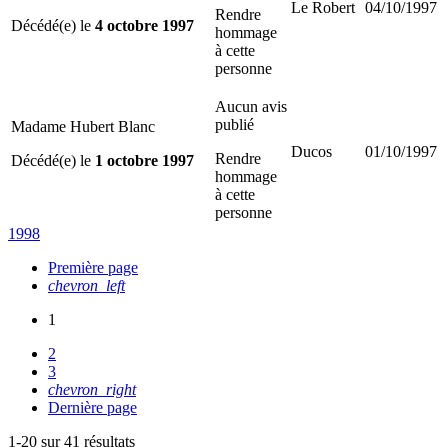
Le Robert
04/10/1997
Rendre
Décédé(e) le
4 octobre 1997
hommage
à cette
personne
Aucun avis
publié
Madame Hubert Blanc
Ducos
01/10/1997
Rendre
Décédé(e) le
1 octobre 1997
hommage
à cette
personne
1998
Première page
chevron_left
1
2
3
chevron_right
Dernière page
1-20 sur 41 résultats