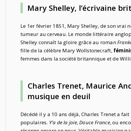
Mary Shelley, l’écrivaine b
Le 1er février 1851, Mary Shelley, de son vrai
tumeur au cerveau. Le monde littéraire anglop
Shelley connaît la gloire grâce au roman
Frank
fille de la célèbre Mary Wollstonecraft,
fémini
femmes dans la société britannique et de Will
Charles Trenet, Maurice An
musique en deuil
Décédé il y a 10 ans déjà, Charles Trenet a fait
populaires.
Y’a de la joie
,
Douce France
, ou enc
résonne encore en nous. Véritable musicien pa