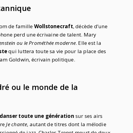
ritannique
 nom de famille
Wollstonecraft
, décède d’une
hone perd une écrivaine de talent. Mary
enstein ou le Prométhée moderne
. Elle est la
ste
qui luttera toute sa vie pour la place des
iam Goldwin, écrivain politique.
dré ou le monde de la
danser toute une génération
sur ses airs
ore
Je chante
, autant de titres dont la mélodie
ssionné de jazz, Charles Trenet meurt de deux