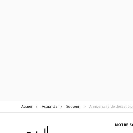
Accueil
›
Actualités
›
Souvenir
›
Anniversaire de décès : 5 
NOTRE S