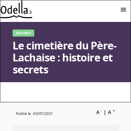
menu
Souvenir
Le cimetière du Père-
Lachaise : histoire et
secrets
-
+
A
|
A
Publié le :
30/07/2021