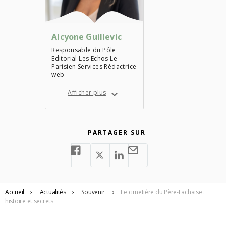
Alcyone Guillevic
Responsable du Pôle
Editorial Les Echos Le
Parisien Services Rédactrice
web
Afficher plus
PARTAGER SUR
Accueil
›
Actualités
›
Souvenir
›
Le cimetière du Père-Lachaise :
histoire et secrets