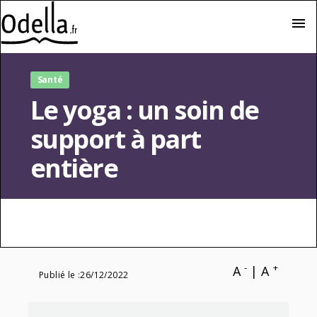
menu
Santé
Le yoga : un soin de
support à part
entière
-
+
A
|
A
Publié le :
26/12/2022