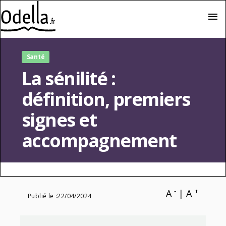
menu
Santé
La sénilité :
définition, premiers
signes et
accompagnement
-
+
A
|
A
Publié le :
22/04/2024