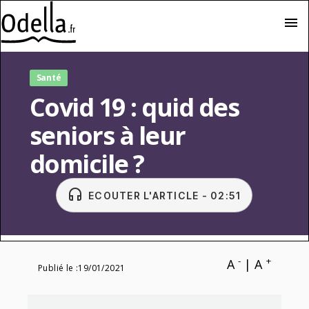
menu
Santé
Covid 19 : quid des
seniors à leur
domicile ?
headset
ECOUTER L'ARTICLE - 02:51
-
+
A
|
A
Publié le :
19/01/2021