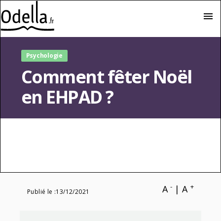
menu
Psychologie
Comment fêter Noël
en EHPAD ?
-
+
A
|
A
Publié le :
13/12/2021