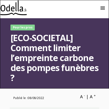
menu
Pour les pros
[ECO-SOCIETAL]
Comment limiter
l’empreinte carbone
des pompes funèbres
?
-
+
A
|
A
Publié le :
08/08/2022