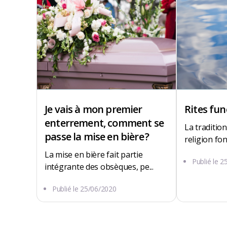
Je vais à mon premier
Rites fun
enterrement, comment se
La tradition,
passe la mise en bière ?
religion fon
La mise en bière fait partie
Publié le
2
intégrante des obsèques, pe...
40 RUE EUGENE MAILLARD
Publié le
25/06/2020
97212 Saint-Joseph