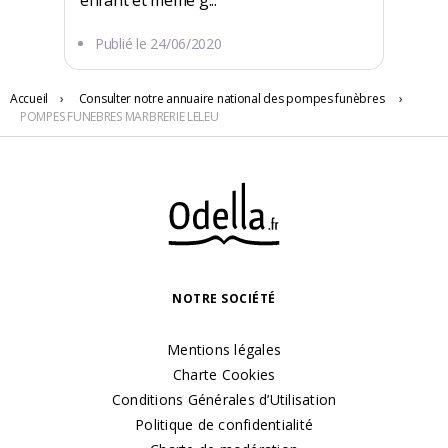
enfant et même g...
Publié le
24/06/2020
Accueil
›
Consulter notre annuaire national des pompes funèbres
›
308 RUE DE L IMPERATRICE
POMPES FUNEBRES MARBRERIE LELEU
62600 Berck
NOTRE SOCIÉTÉ
Mentions légales
Charte Cookies
Conditions Générales d’Utilisation
Politique de confidentialité