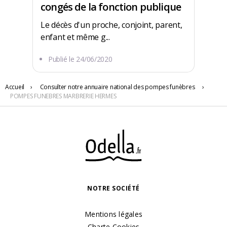
congés de la fonction publique
Le décès d'un proche, conjoint, parent,
enfant et même g...
Publié le
24/06/2020
23 RUE GEORGES CLEMENCEAU
Accueil
›
Consulter notre annuaire national des pompes funèbres
›
POMPES FUNEBRES MARBRERIE HERMES
27150 Étrépagny
NOTRE SOCIÉTÉ
Mentions légales
Charte Cookies