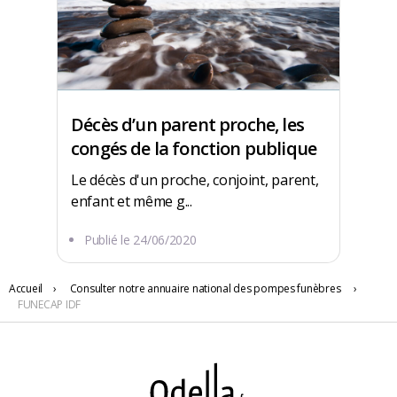
Décès d’un parent proche, les
congés de la fonction publique
Le décès d'un proche, conjoint, parent,
enfant et même g...
Publié le
24/06/2020
3 RUE PIERRE SEMARD
94370 Sucy-en-Brie
Accueil
›
Consulter notre annuaire national des pompes funèbres
›
FUNECAP IDF