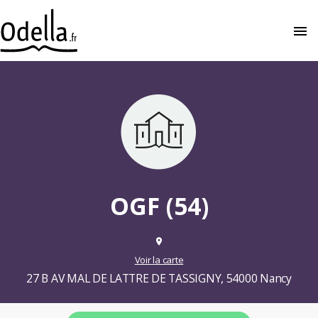
menu
close
OGF (54)
place
Voir la carte
27 B AV MAL DE LATTRE DE TASSIGNY, 54000 Nancy