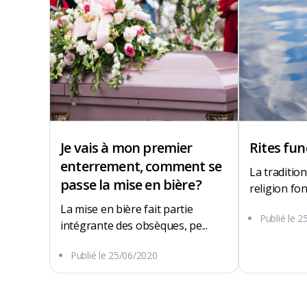
Je vais à mon premier
Rites fun
enterrement, comment se
La tradition,
passe la mise en bière ?
religion fon
La mise en bière fait partie
Publié le
2
intégrante des obsèques, pe...
1 ROUTE DU STADE
Publié le
25/06/2020
16120 Vibrac