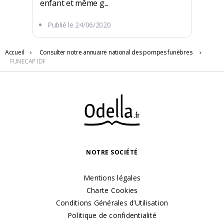
enfant et même g...
Publié le
24/06/2020
Accueil
›
Consulter notre annuaire national des pompes funèbres
›
17 RUE LOUIS TALAMONI
FUNECAP IDF
94500 Champigny-sur-Marne
NOTRE SOCIÉTÉ
Mentions légales
Charte Cookies
Conditions Générales d’Utilisation
Politique de confidentialité