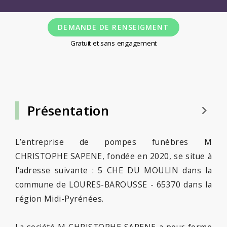
DEMANDE DE RENSEIGMENT
Gratuit et sans engagement
Présentation
keyboard_arrow_right
L’entreprise de pompes funèbres M
CHRISTOPHE SAPENE, fondée en 2020, se situe à
l'adresse suivante : 5 CHE DU MOULIN dans la
commune de LOURES-BAROUSSE - 65370 dans la
région Midi-Pyrénées.
La société M CHRISTOPHE SAPENE a pour forme