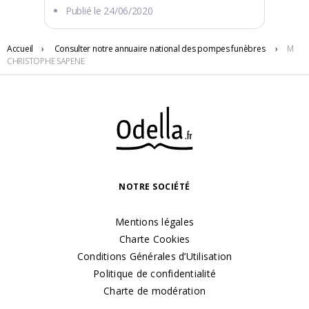
Publié le
24/06/2020
Accueil
›
Consulter notre annuaire national des pompes funèbres
›
M
5 CHE DU MOULIN
CHRISTOPHE SAPENE
65370 Loures-Barousse
NOTRE SOCIÉTÉ
Mentions légales
Charte Cookies
Conditions Générales d’Utilisation
Politique de confidentialité
Charte de modération