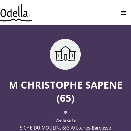
menu
close
M CHRISTOPHE SAPENE
(65)
place
Voir la carte
5 CHE DU MOULIN, 65370 Loures-Barousse