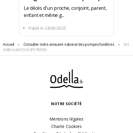
Le décès d'un proche, conjoint, parent,
enfant et même g...
Publié le
24/06/2020
21 RUE GUY PASCAUD
Accueil
›
Consulter notre annuaire national des pompes funèbres
›
SAS
AMBULANCES DUPE FRERES
16260 Chasseneuil-sur-Bonnieure
NOTRE SOCIÉTÉ
Mentions légales
Charte Cookies