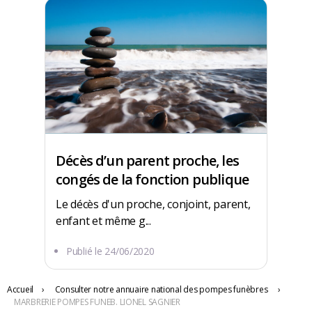
Décès d’un parent proche, les
congés de la fonction publique
Le décès d'un proche, conjoint, parent,
enfant et même g...
25 AV DE LA LIBERATION
Publié le
24/06/2020
60360 Crèvecœur-le-Grand
Accueil
›
Consulter notre annuaire national des pompes funèbres
›
MARBRERIE POMPES FUNEB. LIONEL SAGNIER