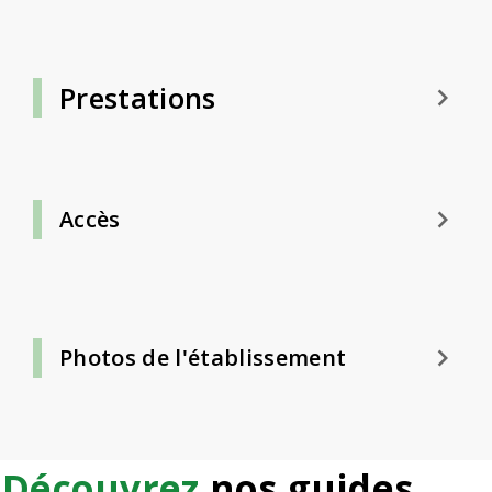
Prestations
keyboard_arrow_right
keyboard_arrow_right
Accès
keyboard_arrow_right
Photos de l'établissement
Découvrez
nos guides