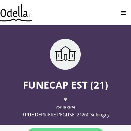
menu
close
FUNECAP EST (21)
place
Voir la carte
9 RUE DERRIERE L'EGLISE, 21260 Selongey