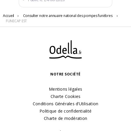
Accueil
›
Consulter notre annuaire national des pompes funèbres
›
FUNECAP EST
9 RUE DERRIERE L'EGLISE
21260 Selongey
NOTRE SOCIÉTÉ
Mentions légales
Charte Cookies
Conditions Générales d’Utilisation
Politique de confidentialité
Charte de modération