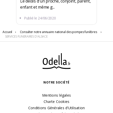
Le décès d'un proche, conjoint, parent,
enfant et même g...
Publié le
24/06/2020
88 AV D ALTKIRCH
Accueil
›
Consulter notre annuaire national des pompes funèbres
›
SERVICES FUNERAIRES D'ALSACE
68100 Mulhouse
NOTRE SOCIÉTÉ
Mentions légales
Charte Cookies
Conditions Générales d’Utilisation