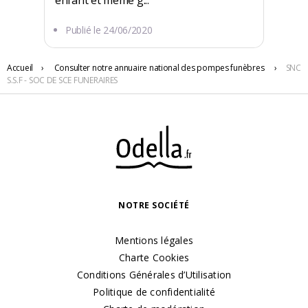
enfant et même g...
Publié le
24/06/2020
Accueil
›
Consulter notre annuaire national des pompes funèbres
›
SNC
11 AV DE LA REPUBLIQUE
S.S.F - SOC DE SCE FUNERAIRES
69200 Vénissieux
NOTRE SOCIÉTÉ
Mentions légales
Charte Cookies
Conditions Générales d’Utilisation
Politique de confidentialité