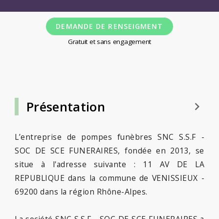
DEMANDE DE RENSEIGMENT
Gratuit et sans engagement
Présentation
keyboard_arrow_right
L’entreprise de pompes funèbres SNC S.S.F -
SOC DE SCE FUNERAIRES, fondée en 2013, se
situe à l'adresse suivante : 11 AV DE LA
REPUBLIQUE dans la commune de VENISSIEUX -
69200 dans la région Rhône-Alpes.
La société SNC S.S.F - SOC DE SCE FUNERAIRES a