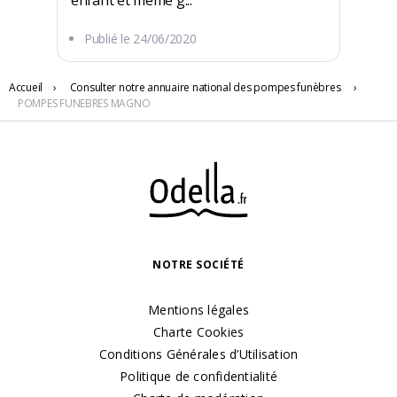
enfant et même g...
Publié le
24/06/2020
Accueil
›
Consulter notre annuaire national des pompes funèbres
›
5 PL DE L HOTEL DE VILLE
POMPES FUNEBRES MAGNO
21470 Brazey-en-Plaine
NOTRE SOCIÉTÉ
Mentions légales
Charte Cookies
Conditions Générales d’Utilisation
Politique de confidentialité